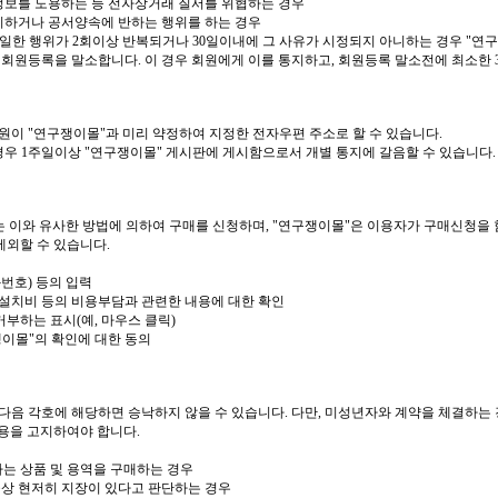
정보를 도용하는 등 전자상거래 질서를 위협하는 경우
금지하거나 공서양속에 반하는 행위를 하는 경우
일한 행위가
2
회이상 반복되거나
30
일이내에 그 사유가 시정되지 아니하는 경우
"
연구
 회원등록을 말소합니다
.
이 경우 회원에게 이를 통지하고
,
회원등록 말소전에 최소한
원이
"
연구쟁이몰
"
과 미리 약정하여 지정한 전자우편 주소로 할 수 있습니다
.
경우
1
주일이상
"
연구쟁이몰
"
게시판에 게시함으로서 개별 통지에 갈음할 수 있습니다
는 이와 유사한 방법에 의하여 구매를 신청하며
, "
연구쟁이몰
"
은 이용자가 구매신청을 
제외할 수 있습니다
.
화번호
)
등의 입력
설치비 등의 비용부담과 관련한 내용에 대한 확인
거부하는 표시
(
예
,
마우스 클릭
)
쟁이몰
"
의 확인에 대한 동의
다음 각호에 해당하면 승낙하지 않을 수 있습니다
.
다만
,
미성년자와 계약을 체결하는 
내용을 고지하여야 합니다
.
는 상품 및 용역을 구매하는 경우
상 현저히 지장이 있다고 판단하는 경우