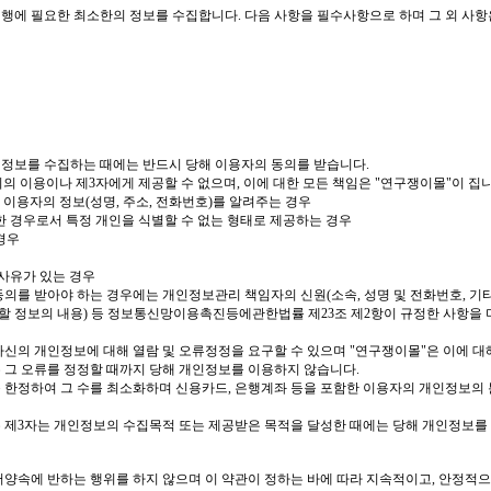
이행에 필요한 최소한의 정보를 수집합니다
.
다음 사항을 필수사항으로 하며 그 외 사
인정보를 수집하는 때에는 반드시 당해 이용자의 동의를 받습니다
.
의 이용이나 제
3
자에게 제공할 수 없으며
,
이에 대한 모든 책임은
"
연구쟁이몰
"
이 집
 이용자의 정보
(
성명
,
주소
,
전화번호
)
를 알려주는 경우
 경우로서 특정 개인을 식별할 수 없는 형태로 제공하는 경우
경우
사유가 있는 경우
동의를 받아야 하는 경우에는 개인정보관리 책임자의 신원
(
소속
,
성명 및 전화번호
,
기
할 정보의 내용
)
등 정보통신망이용촉진등에관한법률 제
23
조 제
2
항이 규정한 사항을
자신의 개인정보에 대해 열람 및 오류정정을 요구할 수 있으며
"
연구쟁이몰
"
은 이에 대
 그 오류를 정정할 때까지 당해 개인정보를 이용하지 않습니다
.
 한정하여 그 수를 최소화하며 신용카드
,
은행계좌 등을 포함한 이용자의 개인정보의
 제
3
자는 개인정보의 수집목적 또는 제공받은 목적을 달성한 때에는 당해 개인정보를
서양속에 반하는 행위를 하지 않으며 이 약관이 정하는 바에 따라 지속적이고
,
안정적으