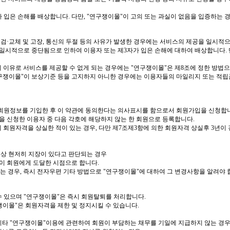
가 입은 손해를 배상합니다
.
다만
, "
연구쟁이몰
"
이 고의 또는 과실이 없음을 입증하는
점검
·
교체 및 고장
,
통신의 두절 등의 사유가 발생한 경우에는 서비스의 제공을 일시적으
 일시적으로 중단됨으로 인하여 이용자 또는 제
3
자가 입은 손해에 대하여 배상합니다
.
 이유로 서비스를 제공할 수 없게 되는 경우에는
"
연구쟁이몰
"
은 제
8
조에 정한 방법
구쟁이몰
"
이 보상기준 등을 고지하지 아니한 경우에는 이용자들의 마일리지 또는 적립
 회원정보를 기입한 후 이 약관에 동의한다는 의사표시를 함으로서 회원가입을 신청합
을 신청한 이용자 중 다음 각호에 해당하지 않는 한 회원으로 등록합니다
.
 회원자격을 상실한 적이 있는 경우
,
다만 제
7
조제
3
항에 의한 회원자격 상실후
3
년이
술상 현저히 지장이 있다고 판단되는 경우
이 회원에게 도달한 시점으로 합니다
.
는 경우
,
즉시 전자우편 기타 방법으로
"
연구쟁이몰
"
에 대하여 그 변경사항을 알려야
수 있으며
"
연구쟁이몰
"
은 즉시 회원탈퇴를 처리합니다
.
쟁이몰
"
은 회원자격을 제한 및 정지시킬 수 있습니다
.
기타
"
연구쟁이몰
"
이용에 관련하여 회원이 부담하는 채무를 기일에 지급하지 않는 경