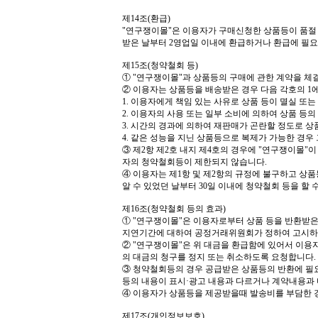
제
14
조
(
환급
)
"
연구쟁이몰
"
은 이용자가 구매신청한 상품등이 품절 
받은 날부터
2
영업일 이내에 환급하거나 환급에 필요
제
15
조
(
청약철회 등
)
①
"
연구쟁이몰
"
과 상품등의 구매에 관한 계약을 체
②
이용자는 상품등을 배송받은 경우 다음 각호의
1
1.
이용자에게 책임 있는 사유로 상품 등이 멸실 또는
2.
이용자의 사용 또는 일부 소비에 의하여 상품 등의
3.
시간의 경과에 의하여 재판매가 곤란할 정도로 상
4.
같은 성능을 지닌 상품등으로 복제가 가능한 경우 
③
제
2
항 제
2
호 내지 제
4
호의 경우에
"
연구쟁이몰
"
이
자의 청약철회등이 제한되지 않습니다
.
④
이용자는 제
1
항 및 제
2
항의 규정에 불구하고 상품
알 수 있었던 날부터
30
일 이내에 청약철회 등을 할 
제
16
조
(
청약철회 등의 효과
)
①
"
연구쟁이몰
"
은 이용자로부터 상품 등을 반환받
지연기간에 대하여 공정거래위원회가 정하여 고시하
②
"
연구쟁이몰
"
은 위 대금을 환급함에 있어서 이용
의 대금의 청구를 정지 또는 취소하도록 요청합니다
.
③
청약철회등의 경우 공급받은 상품등의 반환에 필
등의 내용이 표시
·
광고 내용과 다르거나 계약내용과
④
이용자가 상품등을 제공받을때 발송비를 부담한
제
17
조
(
개인정보보호
)