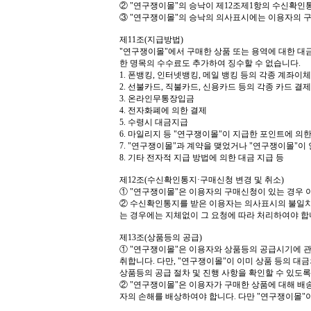
②
"
연구쟁이몰
"
의 승낙이 제
12
조제
1
항의 수신확인통
③
"
연구쟁이몰
"
의 승낙의 의사표시에는 이용자의 구
제
11
조
(
지급방법
)
"
연구쟁이몰
"
에서 구매한 상품 또는 용역에 대한 대
한 명목의 수수료도 추가하여 징수할 수 없습니다
.
1.
폰뱅킹
,
인터넷뱅킹
,
메일 뱅킹 등의 각종 계좌이체
2.
선불카드
,
직불카드
,
신용카드 등의 각종 카드 결제
3.
온라인무통장입금
4.
전자화폐에 의한 결제
5.
수령시 대금지급
6.
마일리지 등
"
연구쟁이몰
"
이 지급한 포인트에 의한
7. "
연구쟁이몰
"
과 계약을 맺었거나
"
연구쟁이몰
"
이
8.
기타 전자적 지급 방법에 의한 대금 지급 등
제
12
조
(
수신확인통지
·
구매신청 변경 및 취소
)
①
"
연구쟁이몰
"
은 이용자의 구매신청이 있는 경우
②
수신확인통지를 받은 이용자는 의사표시의 불일치등
는 경우에는 지체없이 그 요청에 따라 처리하여야 
제
13
조
(
상품등의 공급
)
①
"
연구쟁이몰
"
은 이용자와 상품등의 공급시기에 관
취합니다
.
다만
, "
연구쟁이몰
"
이 이미 상품 등의 대
상품등의 공급 절차 및 진행 사항을 확인할 수 있도
②
"
연구쟁이몰
"
은 이용자가 구매한 상품에 대해 배
자의 손해를 배상하여야 합니다
.
다만
"
연구쟁이몰
"