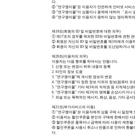
다
.
②
"
연구쟁이몰
"
은 이용자가 안전하게 인터넷 서비스
③
"
연구쟁이몰
"
이 상품이나 용역에 대하여
「
표시
·
④
"
연구쟁이몰
"
은 이용자가 원하지 않는 영리목적
제
19
조
(
회원의
ID
및 비밀번호에 대한 의무
)
①
제
17
조의 경우를 제외한
ID
와 비밀번호에 관한 
②
회원은 자신의
ID
및 비밀번호를 제
3
자에게 이용
③
회원이 자신의
ID
및 비밀번호를 도난당하거나 제
제
20
조
(
이용자의 의무
)
이용자는 다음 행위를 하여서는 안됩니다
.
1.
신청 또는 변경시 허위 내용의 등록
2.
타인의 정보 도용
3. "
연구쟁이몰
"
에 게시된 정보의 변경
4. "
연구쟁이몰
"
이 정한 정보 이외의 정보
(
컴퓨터 프
5. "
연구쟁이몰
"
기타 제
3
자의 저작권 등 지적재산권
6. "
연구쟁이몰
"
기타 제
3
자의 명예를 손상시키거나 
7.
외설 또는 폭력적인 메시지
,
화상
,
음성
,
기타 공서
제
21
조
(
부가서비스의 이용
)
①
"
연구쟁이몰
"
은 이용자에게 상품 구매 시 일정액
②
이용자는 할인쿠폰을 본인의 구매에 한해서만 사
③
할인쿠폰은 품목이나 금액에 따라 사용이 제한될 
④
할인쿠폰을 사용시 취소나 반품으로 인하여 환불
다
.