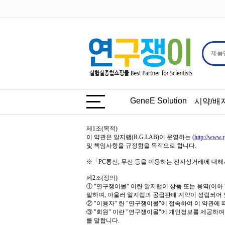
GeneE Solution
시약/배
제
1
조
(
목적
)
이 약관은 알지랩
(R.G.LAB)
이 운영하는
(
http://www.
및 책임사항을 규정함을 목적으로 합니다
.
※「
PC
통신
,
무선 등을 이용하는 전자상거래에 대해서
제
2
조
(
정의
)
①
"
연구쟁이몰
"
이란 알지랩이 상품 또는 용역
(
이하
말하며
,
아울러 알지랩과 공급판매 계약이 성립되어 
②
"
이용자
"
란
"
연구쟁이몰
"
에 접속하여 이 약관에
③
"
회원
"
이란
"
연구쟁이몰
"
에 개인정보를 제공하여
를 말합니다
.