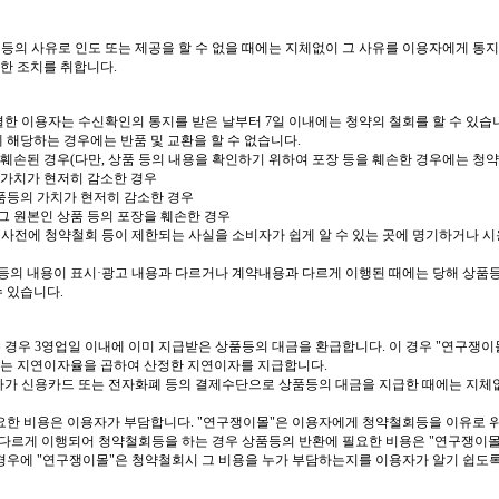
등의 사유로 인도 또는 제공을 할 수 없을 때에는 지체없이 그 사유를 이용자에게 통
한 조치를 취합니다
.
결한 이용자는 수신확인의 통지를 받은 날부터
7
일 이내에는 청약의 철회를 할 수 있습
에 해당하는 경우에는 반품 및 교환을 할 수 없습니다
.
 훼손된 경우
(
다만
,
상품 등의 내용을 확인하기 위하여 포장 등을 훼손한 경우에는 청약
 가치가 현저히 감소한 경우
품등의 가치가 현저히 감소한 경우
그 원본인 상품 등의 포장을 훼손한 경우
 사전에 청약철회 등이 제한되는 사실을 소비자가 쉽게 알 수 있는 곳에 명기하거나 
등의 내용이 표시
·
광고 내용과 다르거나 계약내용과 다르게 이행된 때에는 당해 상품
수 있습니다
.
은 경우
3
영업일 이내에 이미 지급받은 상품등의 대금을 환급합니다
.
이 경우
"
연구쟁이
는 지연이자율을 곱하여 산정한 지연이자를 지급합니다
.
자가 신용카드 또는 전자화폐 등의 결제수단으로 상품등의 대금을 지급한 때에는 지체
요한 비용은 이용자가 부담합니다
. "
연구쟁이몰
"
은 이용자에게 청약철회등을 이유로 
 다르게 이행되어 청약철회등을 하는 경우 상품등의 반환에 필요한 비용은
"
연구쟁이
 경우에
"
연구쟁이몰
"
은 청약철회시 그 비용을 누가 부담하는지를 이용자가 알기 쉽도