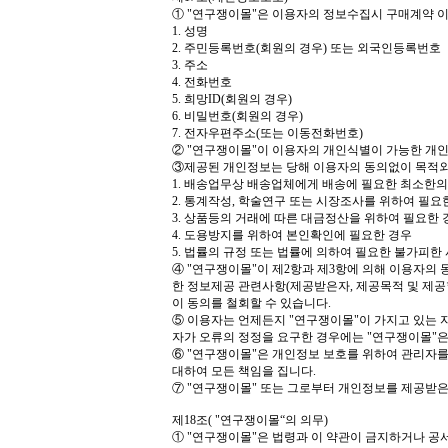
①
"
연구쟁이몰
"
은 이용자의 정보수집시 구매계약 
1.
성명
2.
주민등록번호
(
회원의 경우
)
또는 외국인등록번호
3.
주소
4.
전화번호
5.
희망
ID(
회원의 경우
)
6.
비밀번호
(
회원의 경우
)
7.
전자우편주소
(
또는 이동전화번호
)
②
"
연구쟁이몰
"
이 이용자의 개인식별이 가능한 개
③
제공된 개인정보는 당해 이용자의 동의없이 목적외
1.
배송업무상 배송업체에게 배송에 필요한 최소한의
2.
통계작성
,
학술연구 또는 시장조사를 위하여 필요한
3.
상품등의 거래에 따른 대금정산을 위하여 필요한 
4.
도용방지를 위하여 본인확인에 필요한 경우
5.
법률의 규정 또는 법률에 의하여 필요한 불가피한 
④
"
연구쟁이몰
"
이 제
2
항과 제
3
항에 의해 이용자의 
한 정보제공 관련사항
(
제공받은자
,
제공목적 및 제공
이 동의를 철회할 수 있습니다
.
⑤
이용자는 언제든지
"
연구쟁이몰
"
이 가지고 있는 
자가 오류의 정정을 요구한 경우에는
"
연구쟁이몰
"
은
⑥
"
연구쟁이몰
"
은 개인정보 보호를 위하여 관리자를
대하여 모든 책임을 집니다
.
⑦
"
연구쟁이몰
"
또는 그로부터 개인정보를 제공받은
제
18
조
( "
연구쟁이몰
“
의 의무
)
①
"
연구쟁이몰
"
은 법령과 이 약관이 금지하거나 공