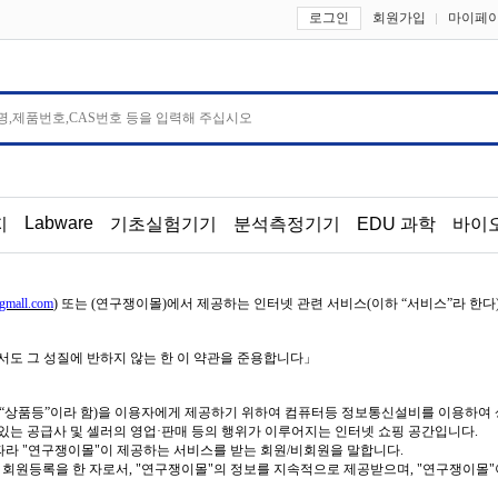
로그인
회원가입
마이페
Labware
지
기초실험기기
분석측정기기
EDU 과학
바이
rgmall.com
)
또는
(
연구쟁이몰
)
에서 제공하는 인터넷 관련 서비스
(
이하
“
서비스
”
라 한다
도 그 성질에 반하지 않는 한 이 약관을 준용합니다
」
“
상품등
”
이라 함
)
을 이용자에게 제공하기 위하여 컴퓨터등 정보통신설비를 이용하여 
있는 공급사 및 셀러의 영업
·
판매 등의 행위가 이루어지는 인터넷 쇼핑 공간입니다
.
 따라
"
연구쟁이몰
"
이 제공하는 서비스를 받는 회원
/
비회원을 말합니다
.
 회원등록을 한 자로서
, "
연구쟁이몰
"
의 정보를 지속적으로 제공받으며
, "
연구쟁이몰
"