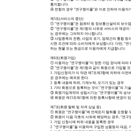
통지합니다
.
④
전항의 경우
"
연구쟁이몰
"
은 이로 인하여 이용자
제
5
조
(
서비스의 중단
)
①
"
연구쟁이몰
"
은 컴퓨터 등 정보통신설비의 보수
②
"
연구쟁이몰
"
은 제
1
항의 사유로 서비스의 제공이
는 경우에는 그러하지 아니합니다
.
③
사업종목의 전환
,
사업의 포기
,
업체간의 통합 등의
시한 조건에 따라 소비자에게 보상합니다
.
다만
, "
연
하는 현물 또는 현금으로 이용자에게 지급합니다
.
제
6
조
(
회원가입
)
①
이용자는
"
연구쟁이몰
"
이 정한 가입 양식에 따라
②
"
연구쟁이몰
"
은 제
1
항과 같이 회원으로 가입할 것
1.
가입신청자가 이 약관 제
7
조제
3
항에 의하여 이전에
은 경우에는 예외로 한다
.
2.
등록 내용에 허위
,
기재누락
,
오기가 있는 경우
3.
기타 회원으로 등록하는 것이
"
연구쟁이몰
"
의 기
③
회원가입계약의 성립시기는
"
연구쟁이몰
"
의 승낙
④
회원은 제
15
조제
1
항에 의한 등록사항에 변경이 있
제
7
조
(
회원 탈퇴 및 자격 상실 등
)
①
회원은
"
연구쟁이몰
"
에 언제든지 탈퇴를 요청할 
②
회원이 다음 각호의 사유에 해당하는 경우
, "
연구
1.
가입 신청시에 허위 내용을 등록한 경우
2. "
연구쟁이몰
"
을 이용하여 구입한 상품등의 대금
,