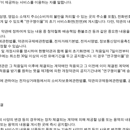
"
이 제공하는 서비스를 이용하는 자를 말합니다
.
 성명
,
영업소 소재지 주소
(
소비자의 불만을 처리할 수 있는 곳의 주소를 포함
),
전화번
게 알 수 있도록
"
연구쟁이몰
"
의 초기 서비스화면
(
전면
)
에 게시합니다
.
다만
,
약관의 내
 약관에 정하여져 있는 내용 중 청약철회
·
배송책임
·
환불조건 등과 같은 중요한 내용을
니다
.
에관한법률
,
약관의규제에관한법률
,
전자거래기본법
,
전자서명법
,
정보통신망이용촉
개정할 수 있습니다
.
 및 개정사유를 명시하여 현행약관과 함께 몰의 초기화면에 그 적용일자
7
일이전부터
우에는 최소한
30
일 이상의 사전 유예기간을 두고 공지합니다
.
이 경우
"
연구쟁이몰
"
은
약관은 그 적용일자 이후에 체결되는 계약에만 적용되고 그 이전에 이미 체결된 계약
적용을 받기를 원하는 뜻을 제
3
항에 의한 개정약관의 공지기간내에
"
연구쟁이몰
"
에 
해석에 관하여는 전자상거래등에서의 소비자보호에관한법률
,
약관의규제등에관한법률
,
체결
적 사양의 변경 등의 경우에는 장차 체결되는 계약에 의해 제공할 상품 또는 용역의 내
 또는 용역의 내용을 게시한 곳에 즉시 공지합니다
.
한 서비스의 내용을 상품등의 품절 또는 기술적 사양의 변경 등의 사유로 변경할 경우