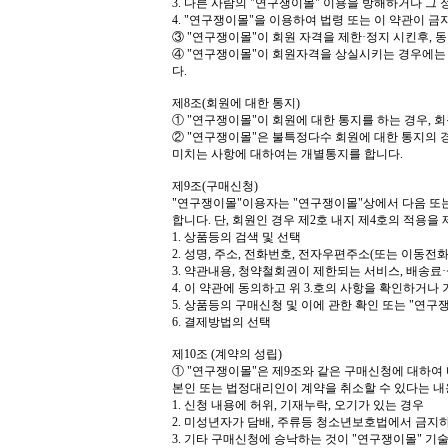
3.
다른 사람의
"
연구쟁이몰
"
이용을 방해하거나 그 
4. "
연구쟁이몰
"
을 이용하여 법령 또는 이 약관이 
③
"
연구쟁이몰
"
이 회원 자격을 제한
·
정지 시킨후
,
동
④
"
연구쟁이몰
"
이 회원자격을 상실시키는 경우에는
다
.
제
8
조
(
회원에 대한 통지
)
①
"
연구쟁이몰
"
이 회원에 대한 통지를 하는 경우
,
회
②
"
연구쟁이몰
"
은 불특정다수 회원에 대한 통지의 
미치는 사항에 대하여는 개별통지를 합니다
.
제
9
조
(
구매신청
)
"
연구쟁이몰
"
이용자는
"
연구쟁이몰
"
상에서 다음 또
합니다
.
단
,
회원인 경우 제
2
호 내지 제
4
호의 적용을 
1.
상품등의 검색 및 선택
2.
성명
,
주소
,
전화번호
,
전자우편주소
(
또는 이동전
3.
약관내용
,
청약철회권이 제한되는 서비스
,
배송료
·
4.
이 약관에 동의하고 위
3.
호의 사항을 확인하거나 
5.
상품등의 구매신청 및 이에 관한 확인 또는
"
연구
6.
결제방법의 선택
제
10
조
(
계약의 성립
)
①
"
연구쟁이몰
"
은 제
9
조와 같은 구매신청에 대하여 
본인 또는 법정대리인이 계약을 취소할 수 있다는 
1.
신청 내용에 허위
,
기재누락
,
오기가 있는 경우
2.
미성년자가 담배
,
주류등 청소년보호법에서 금지하
3.
기타 구매신청에 승낙하는 것이
"
연구쟁이몰
"
기술