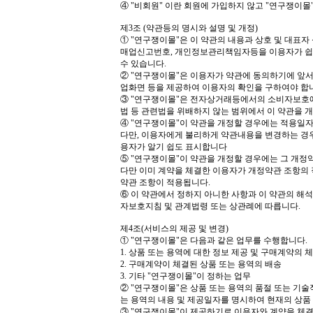
④
"
비회원
"
이란 회원에 가입하지 않고
"
연구쟁이몰
제
3
조
(
약관등의 명시와 설명 및 개정
)
①
"
연구쟁이몰
"
은 이 약관의 내용과 상호 및 대표자
매업신고번호
,
개인정보관리책임자등을 이용자가 쉽
수 있습니다
.
②
"
연구쟁이몰
"
은 이용자가 약관에 동의하기에 앞서
업화면 등을 제공하여 이용자의 확인을 구하여야 합
③
"
연구쟁이몰
"
은 전자상거래등에서의 소비자보호
법 등 관련법을 위배하지 않는 범위에서 이 약관을 
④
"
연구쟁이몰
"
이 약관을 개정할 경우에는 적용일자
다만
,
이용자에게 불리하게 약관내용을 변경하는 경
용자가 알기 쉽도 표시합니다
⑤
"
연구쟁이몰
"
이 약관을 개정할 경우에는 그 개정
다만 이미 계약을 체결한 이용자가 개정약관 조항의 
약관 조항이 적용됩니다
.
⑥
이 약관에서 정하지 아니한 사항과 이 약관의 
자보호지침 및 관계법령 또는 상관례에 따릅니다
.
제
4
조
(
서비스의 제공 및 변경
)
①
"
연구쟁이몰
"
은 다음과 같은 업무를 수행합니다
.
1.
상품 또는 용역에 대한 정보 제공 및 구매계약의 
2.
구매계약이 체결된 상품 또는 용역의 배송
3.
기타
"
연구쟁이몰
"
이 정하는 업무
②
"
연구쟁이몰
"
은 상품 또는 용역의 품절 또는 기술
는 용역의 내용 및 제공일자를 명시하여 현재의 상품
③
"
연구쟁이몰
"
이 제공하기로 이용자와 계약을 체결