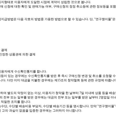
지형태로 이용자에게 도달한 시점에 계약이 성립한 것으로 봅니다
.
매 신청에 대한 확인 및 판매가능 여부
,
구매신청의 정정 취소등에 관한 정보등을 포
금지급방법은 다음 각호의 방법중 가용한 방법으로 할 수 있습니다
.
단
, "
연구쟁이몰
"
은
 결제
 인정한 상품권에 의한 결제
 이용자에게 수신확인통지를 합니다
.
이 있는 경우에는 수신확인통지를 받은 후 즉시 구매신청 변경 및 취소를 요청할 수
합니다
.
다만 이미 대금을 지불한 경우에는 제
15
조의 청약철회 등에 관한 규정에 따릅니
하여 별도의 약정이 없는 이상
,
이용자가 청약을 한 날부터
7
일 이내에 상품 등을 배송
금의 전부 또는 일부를 받은 경우에는 대금의 전부 또는 일부를 받은 날부터
2
영업일 이
록 적절한 조치를 합니다
.
송수단
,
수단별 배송비용 부담자
,
수단별 배송기간 등을 명시합니다
.
만약
"
연구쟁이몰
"
이 고의
·
과실이 없음을 입증한 경우에는 그러하지 아니합니다
.