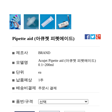
Pipette aid (아큐젯 피펫에이드)
제조사
BRAND
Acujet Pipette aid (아큐젯 피펫에이드)
모델명
0.1~200ml
단위
ea
납품예상
1주
배송비결제
주문시 결제
품번/규격