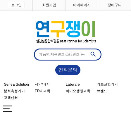
로그인
회원가입
마이페이지
장바구니
견적문의
시약/배지
기초실험기기
GeneE Solution
Labware
분석측정기기
EDU 과학
바이오생명과학
브랜드
고객센터