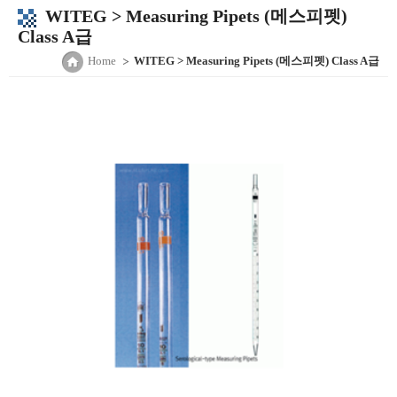
WITEG > Measuring Pipets (메스피펫)
Class A급
Home
WITEG > Measuring Pipets (메스피펫) Class A급