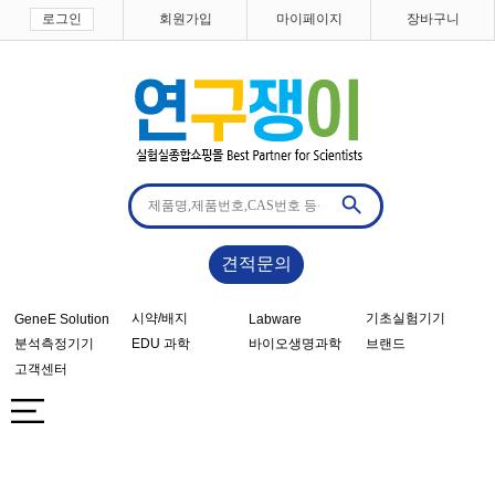
로그인
회원가입
마이페이지
장바구니
견적문의
시약/배지
기초실험기기
GeneE Solution
Labware
분석측정기기
EDU 과학
바이오생명과학
브랜드
고객센터