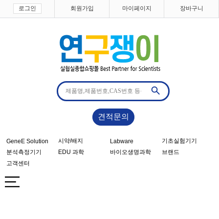
로그인
회원가입
마이페이지
장바구니
견적문의
시약/배지
기초실험기기
GeneE Solution
Labware
분석측정기기
EDU 과학
바이오생명과학
브랜드
고객센터