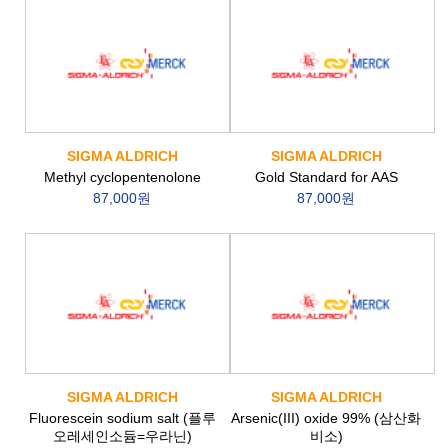
SIGMA ALDRICH
SIGMA ALDRICH
Methyl cyclopentenolone
Gold Standard for AAS
87,000원
87,000원
SIGMA ALDRICH
SIGMA ALDRICH
Fluorescein sodium salt (플루
Arsenic(III) oxide 99% (삼산화
오레세인소듐=우라닌)
비소)