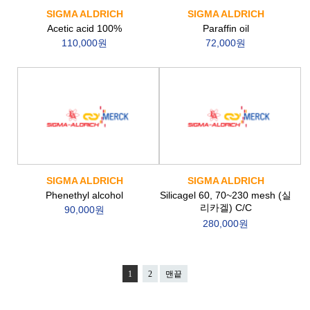
SIGMA ALDRICH
SIGMA ALDRICH
Acetic acid 100%
Paraffin oil
110,000원
72,000원
SIGMA ALDRICH
SIGMA ALDRICH
Phenethyl alcohol
Silicagel 60, 70~230 mesh (실
리카겔) C/C
90,000원
280,000원
1
2
맨끝