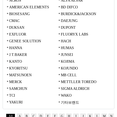
ACROS
ALFA AESAR
AMERICAN ELEMENTS
BD DIFCO
BIOSESANG
BURDICK&JACKSON
CMAC
DAEJUNG
DUKSAN
DUPONT
EXFLUOR
FLUORYX LABS
GENEE SOLUTION
HACH
HANNA
HUMAS
J.T.BAKER
JUNSEI
KANTO
KOJIMA
KYORITSU
KOJUNDO
MATSUNOEN
MB CELL
MERCK
METTLLER TOREDO
SAMCHUN
SIGMA ALDRICH
TCI
WAKO
YAKURI
기타브랜드
All
A
B
C
D
E
F
G
H
I
J
K
L
M
N