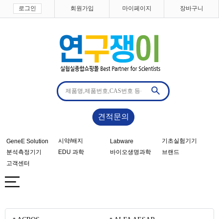
로그인
회원가입
마이페이지
장바구니
견적문의
시약/배지
기초실험기기
GeneE Solution
Labware
분석측정기기
EDU 과학
바이오생명과학
브랜드
고객센터