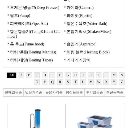
초저온 냉동고(Deep Freezer)
카메라(Camera)
펌프(Pump)
파이펫(Pipette)
피펫에이드(Pipet Aid)
항온수욕조(Water Bath)
항온항습기(Temp&Humi Cha
혼합기믹서(Shaker/Mixer)
mber)
흄 후드(Fume hood)
흡입기(Aspirator)
히팅 맨틀(Heating Mantles)
히팅 블럭(Heating Block)
히팅 테잎(Heating Tapes)
기타기기장비
All
A
B
C
D
E
F
G
H
I
J
K
L
M
N
O
P
Q
R
S
T
U
V
W
X
Y
Z
판매많은순
낮은가격순
높은가격순
평점높은순
후기많은순
최근등록순