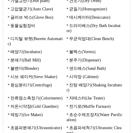
가열교반기(Hot plate)
건조기(Dry Oven)
고압멸균기(Auto Clave)
균질기(Homogenizer)
글러브 박스(Glove Box)
데시케이터(Desiccator)
동물실험장비
드라이베스(Dry Bath Incubat
or)
디지털 뷰렛(Burette Automati
무균작업대(Clean Bench)
c)
배양기(Incubator)
볼텍스(Vortex)
분쇄기(Ball Mill)
분주기(Dispenser)
블렌더(Blender)
샌드배스(Sand Bath)
시브 쉐이커(Sieve Shaker)
시약장 (Cabinet)
원심분리기(Centrifuge)
진탕 배양기(Shaking Incubato
r)
잔류염소측정기(Colorimeter)
자테스터(Jar Tester)
저온시약장(Cold Chamber)
전기로(Muffle Furnace)
제빙기(Ice Maker)
초순수제조장치(Water Purific
ation)
초음파분쇄기(Ultrasonicator)
초음파세척기(Ultrasonic Clea
ner)