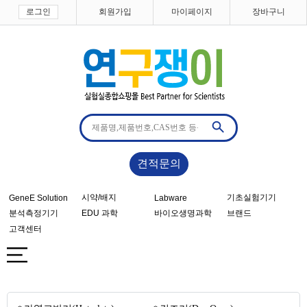
로그인
회원가입
마이페이지
장바구니
견적문의
시약/배지
기초실험기기
GeneE Solution
Labware
분석측정기기
EDU 과학
바이오생명과학
브랜드
고객센터