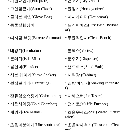
가열교반기(Hot plate)
건조기(Dry Oven)
고압멸균기(Auto Clave)
균질기(Homogenizer)
글러브 박스(Glove Box)
데시케이터(Desiccator)
동물실험장비
드라이베스(Dry Bath Incubat
or)
디지털 뷰렛(Burette Automati
무균작업대(Clean Bench)
c)
배양기(Incubator)
볼텍스(Vortex)
분쇄기(Ball Mill)
분주기(Dispenser)
블렌더(Blender)
샌드배스(Sand Bath)
시브 쉐이커(Sieve Shaker)
시약장 (Cabinet)
원심분리기(Centrifuge)
진탕 배양기(Shaking Incubato
r)
잔류염소측정기(Colorimeter)
자테스터(Jar Tester)
저온시약장(Cold Chamber)
전기로(Muffle Furnace)
제빙기(Ice Maker)
초순수제조장치(Water Purific
ation)
초음파분쇄기(Ultrasonicator)
초음파세척기(Ultrasonic Clea
ner)