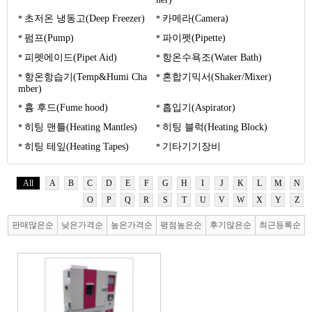
초저온 냉동고(Deep Freezer)
카메라(Camera)
펌프(Pump)
파이펫(Pipette)
피펫에이드(Pipet Aid)
항온수욕조(Water Bath)
항온항습기(Temp&Humi Cha
혼합기믹서(Shaker/Mixer)
mber)
흄 후드(Fume hood)
흡입기(Aspirator)
히팅 맨틀(Heating Mantles)
히팅 블럭(Heating Block)
히팅 테잎(Heating Tapes)
기타기기장비
All
A
B
C
D
E
F
G
H
I
J
K
L
M
N
O
P
Q
R
S
T
U
V
W
X
Y
Z
판매많은순
낮은가격순
높은가격순
평점높은순
후기많은순
최근등록순