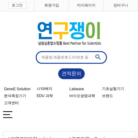
로그인
회원가입
마이페이지
장바구니
견적문의
시약/배지
기초실험기기
GeneE Solution
Labware
분석측정기기
EDU 과학
바이오생명과학
브랜드
고객센터