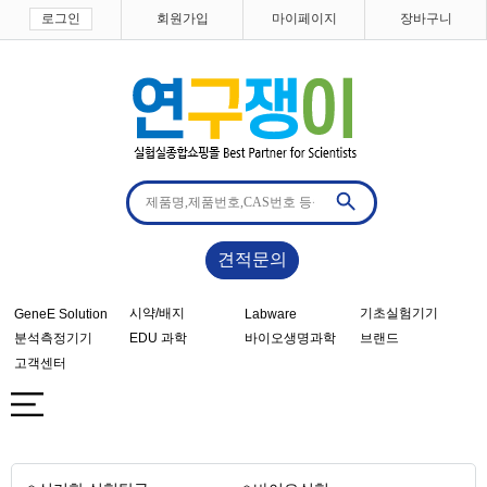
로그인
회원가입
마이페이지
장바구니
견적문의
시약/배지
기초실험기기
GeneE Solution
Labware
분석측정기기
EDU 과학
바이오생명과학
브랜드
고객센터