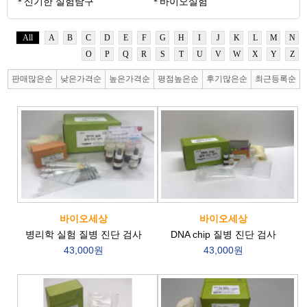
신기한 실험탐구
바이오실험
All
A
B
C
D
E
F
G
H
I
J
K
L
M
N
O
P
Q
R
S
T
U
V
W
X
Y
Z
판매많은순
낮은가격순
높은가격순
평점높은순
후기많은순
최근등록순
바이오세상
바이오세상
병리학 실험 질병 진단 검사
DNA chip 질병 진단 검사
43,000원
43,000원