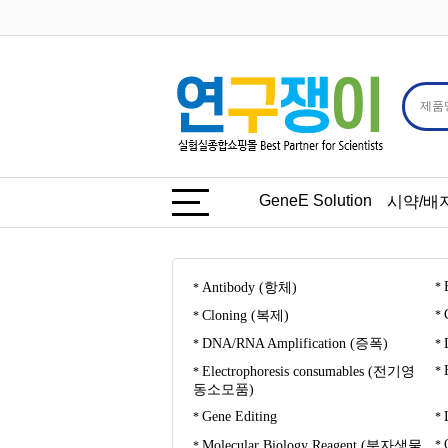
GeneE Solution
시약/배
Antibody (항체)
Cloning (복제)
DNA/RNA Amplification (증폭)
Electrophoresis consumables (전기영
동소모품)
Gene Editing
Molecular Biology Reagent (분자생물