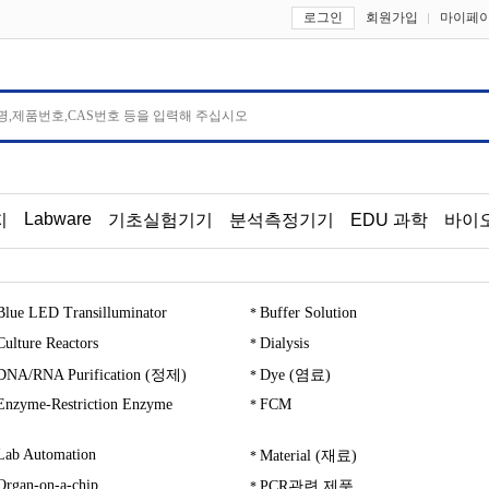
로그인
회원가입
마이페
Labware
지
기초실험기기
분석측정기기
EDU 과학
바이
Blue LED Transilluminator
Buffer Solution
Culture Reactors
Dialysis
DNA/RNA Purification (정제)
Dye (염료)
Enzyme-Restriction Enzyme
FCM
Lab Automation
Material (재료)
Organ-on-a-chip
PCR관련 제품