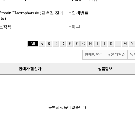
Protein Electrophoresis (단백질 전기
염색밧트
동)
조직학
해부
All
A
B
C
D
E
F
G
H
I
J
K
L
M
N
판매많은순
낮은가격순
높
판매가/할인가
상품정보
등록된 상품이 없습니다.