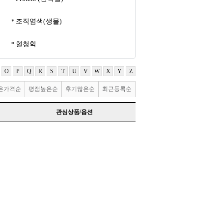
조직염색(생물)
혈청학
O
P
Q
R
S
T
U
V
W
X
Y
Z
은가격순
평점높은순
후기많은순
최근등록순
관심상품/옵션