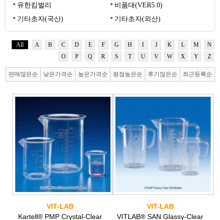
유한킴벌리
비품대(VER5.0)
기타초자(국산)
기타초자(외산)
All
A
B
C
D
E
F
G
H
I
J
K
L
M
N
O
P
Q
R
S
T
U
V
W
X
Y
Z
판매많은순
낮은가격순
높은가격순
평점높은순
후기많은순
최근등록순
VIT-LAB
VIT-LAB
Kartell® PMP Crystal-Clear
VITLAB® SAN Glassy-Clear