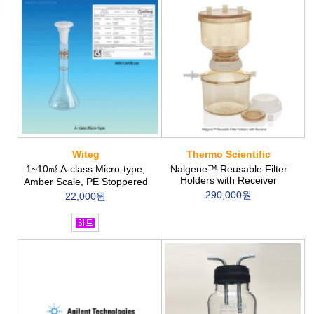
Witeg
Thermo Scientific
1~10㎖ A-class Micro-type,
Nalgene™ Reusable Filter
Holders with Receiver
Amber Scale, PE Stoppered
290,000원
22,000원