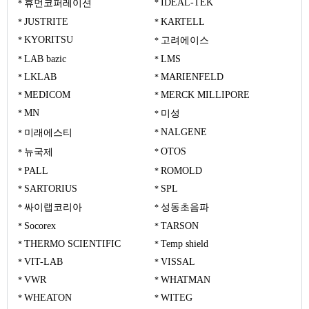
IDEAL-TEK
휴먼코퍼레이션
JUSTRITE
KARTELL
KYORITSU
고려에이스
LAB bazic
LMS
LKLAB
MARIENFELD
MEDICOM
MERCK MILLIPORE
MN
미성
NALGENE
미래에스티
OTOS
뉴국제
PALL
ROMOLD
SARTORIUS
SPL
싸이랩코리아
성동초음파
Socorex
TARSON
THERMO SCIENTIFIC
Temp shield
VIT-LAB
VISSAL
VWR
WHATMAN
WHEATON
WITEG