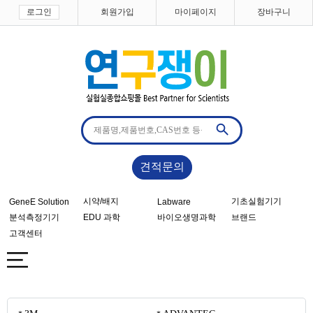
로그인
회원가입
마이페이지
장바구니
견적문의
시약/배지
기초실험기기
GeneE Solution
Labware
분석측정기기
EDU 과학
바이오생명과학
브랜드
고객센터