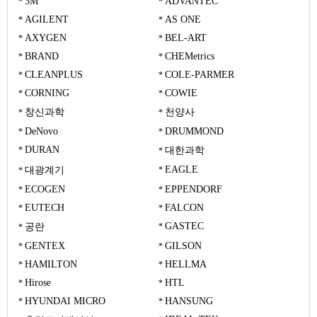
3M
ADVANTEC
AGILENT
AS ONE
AXYGEN
BEL-ART
BRAND
CHEMetrics
CLEANPLUS
COLE-PARMER
CORNING
COWIE
창신과학
천양사
DeNovo
DRUMMOND
DURAN
대한과학
EAGLE
대광계기
ECOGEN
EPPENDORF
EUTECH
FALCON
GASTEC
공란
GENTEX
GILSON
HAMILTON
HELLMA
Hirose
HTL
HYUNDAI MICRO
HANSUNG