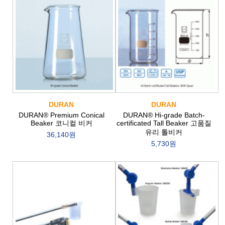
DURAN
DURAN
DURAN® Premium Conical
DURAN® Hi-grade Batch-
Beaker 코니컬 비커
certificated Tall Beaker 고품질
유리 톨비커
36,140원
5,730원