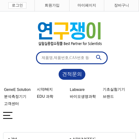
로그인
회원가입
마이페이지
장바구니
견적문의
시약/배지
기초실험기기
GeneE Solution
Labware
분석측정기기
EDU 과학
바이오생명과학
브랜드
고객센터