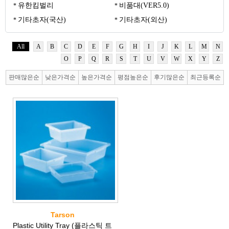
유한킴벌리
비품대(VER5.0)
기타초자(국산)
기타초자(외산)
All
A
B
C
D
E
F
G
H
I
J
K
L
M
N
O
P
Q
R
S
T
U
V
W
X
Y
Z
판매많은순
낮은가격순
높은가격순
평점높은순
후기많은순
최근등록순
Tarson
Plastic Utility Tray (플라스틱 트