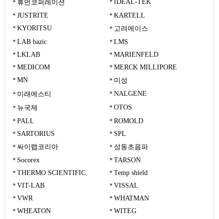
IDEAL-TEK
휴먼코퍼레이션
JUSTRITE
KARTELL
KYORITSU
고려에이스
LAB bazic
LMS
LKLAB
MARIENFELD
MEDICOM
MERCK MILLIPORE
MN
미성
NALGENE
미래에스티
OTOS
뉴국제
PALL
ROMOLD
SARTORIUS
SPL
싸이랩코리아
성동초음파
Socorex
TARSON
THERMO SCIENTIFIC
Temp shield
VIT-LAB
VISSAL
VWR
WHATMAN
WHEATON
WITEG