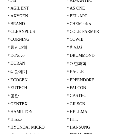
3M
ADVANTEC
AGILENT
AS ONE
AXYGEN
BEL-ART
BRAND
CHEMetrics
CLEANPLUS
COLE-PARMER
CORNING
COWIE
창신과학
천양사
DeNovo
DRUMMOND
DURAN
대한과학
EAGLE
대광계기
ECOGEN
EPPENDORF
EUTECH
FALCON
GASTEC
공란
GENTEX
GILSON
HAMILTON
HELLMA
Hirose
HTL
HYUNDAI MICRO
HANSUNG