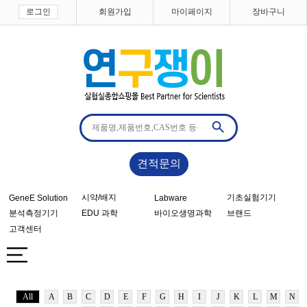
로그인
회원가입
마이페이지
장바구니
견적문의
시약/배지
기초실험기기
GeneE Solution
Labware
분석측정기기
EDU 과학
바이오생명과학
브랜드
고객센터
All
A
B
C
D
E
F
G
H
I
J
K
L
M
N