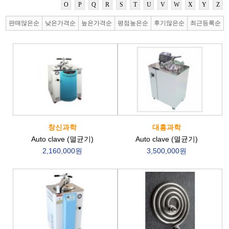
O
P
Q
R
S
T
U
V
W
X
Y
Z
판매많은순
낮은가격순
높은가격순
평점높은순
후기많은순
최근등록순
창신과학
대흥과학
Auto clave (멸균기)
Auto clave (멸균기)
2,160,000원
3,500,000원