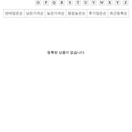
O
P
Q
R
S
T
U
V
W
X
Y
Z
판매많은순
낮은가격순
높은가격순
평점높은순
후기많은순
최근등록순
등록된 상품이 없습니다.