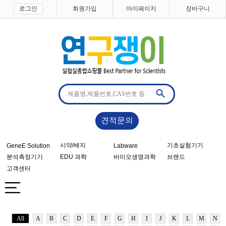
로그인
회원가입
마이페이지
장바구니
견적문의
시약/배지
기초실험기기
GeneE Solution
Labware
분석측정기기
EDU 과학
바이오생명과학
브랜드
고객센터
All
A
B
C
D
E
F
G
H
I
J
K
L
M
N