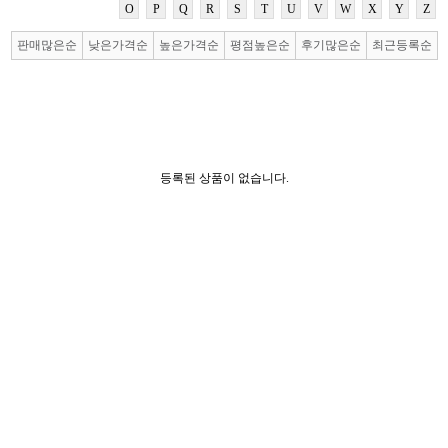
O
P
Q
R
S
T
U
V
W
X
Y
Z
판매많은순
낮은가격순
높은가격순
평점높은순
후기많은순
최근등록순
등록된 상품이 없습니다.