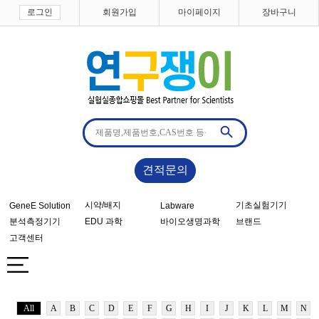
로그인
회원가입
마이페이지
장바구니
견적문의
시약/배지
기초실험기기
GeneE Solution
Labware
분석측정기기
EDU 과학
바이오생명과학
브랜드
고객센터
All
A
B
C
D
E
F
G
H
I
J
K
L
M
N