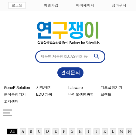
로그인
회원가입
마이페이지
장바구니
견적문의
시약/배지
기초실험기기
GeneE Solution
Labware
분석측정기기
EDU 과학
바이오생명과학
브랜드
고객센터
All
A
B
C
D
E
F
G
H
I
J
K
L
M
N