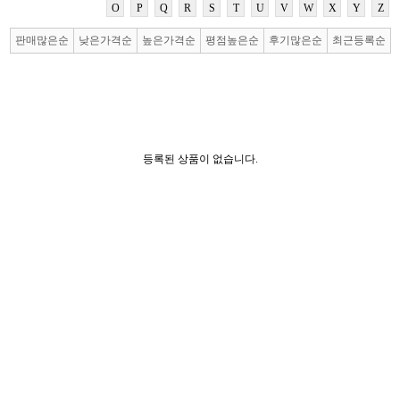
O
P
Q
R
S
T
U
V
W
X
Y
Z
판매많은순
낮은가격순
높은가격순
평점높은순
후기많은순
최근등록순
등록된 상품이 없습니다.