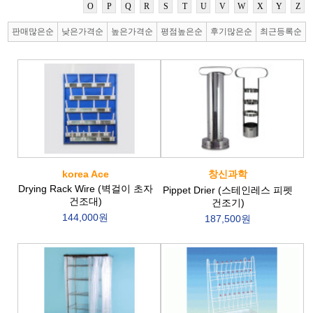
O
P
Q
R
S
T
U
V
W
X
Y
Z
판매많은순
낮은가격순
높은가격순
평점높은순
후기많은순
최근등록순
korea Ace
창신과학
Drying Rack Wire (벽걸이 초자
Pippet Drier (스테인레스 피펫
건조대)
건조기)
144,000원
187,500원