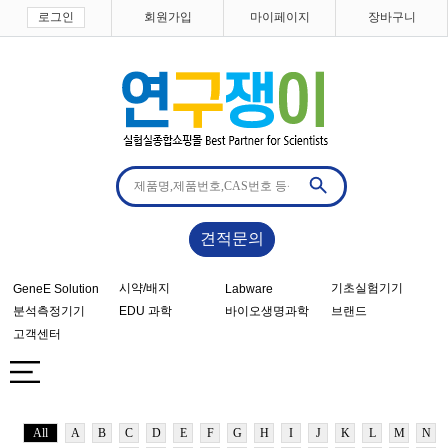
로그인
회원가입
마이페이지
장바구니
견적문의
시약/배지
기초실험기기
GeneE Solution
Labware
분석측정기기
EDU 과학
바이오생명과학
브랜드
고객센터
All
A
B
C
D
E
F
G
H
I
J
K
L
M
N