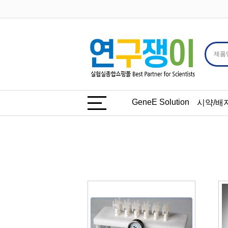
GeneE Solution
시약/배