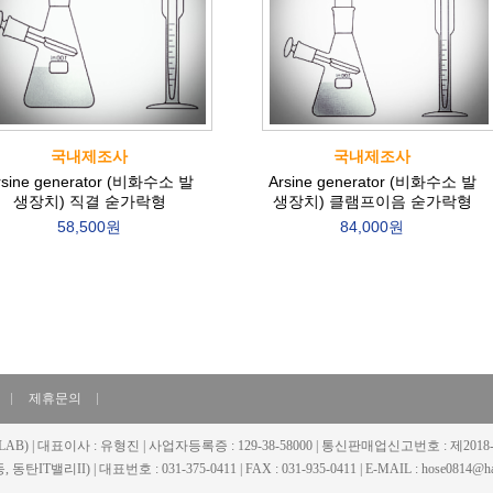
국내제조사
국내제조사
rsine generator (비화수소 발
Arsine generator (비화수소 발
생장치) 직결 숟가락형
생장치) 클램프이음 숟가락형
58,500원
84,000원
제휴문의
LAB) | 대표이사 : 유형진 | 사업자등록증 : 129-38-58000 | 통신판매업신고번호 : 제20
동탄IT밸리II) | 대표번호 : 031-375-0411 | FAX : 031-935-0411 | E-MAIL : hose0814@han