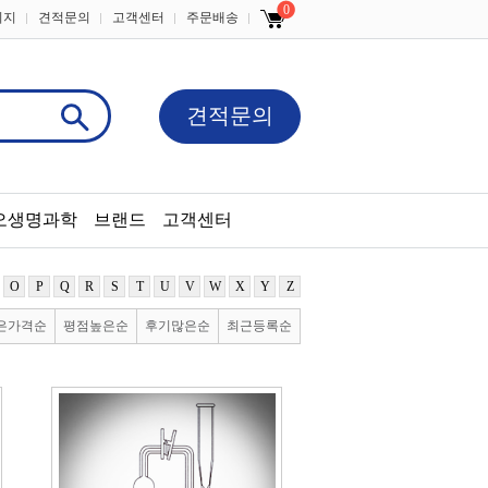
0
이지
견적문의
고객센터
주문배송
견적문의
오생명과학
브랜드
고객센터
O
P
Q
R
S
T
U
V
W
X
Y
Z
은가격순
평점높은순
후기많은순
최근등록순