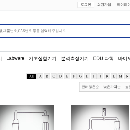
로그인
회원가입
마이페
Labware
지
기초실험기기
분석측정기기
EDU 과학
바이
All
A
B
C
D
E
F
G
H
I
J
K
L
M
N
판매많은순
낮은가격순
높