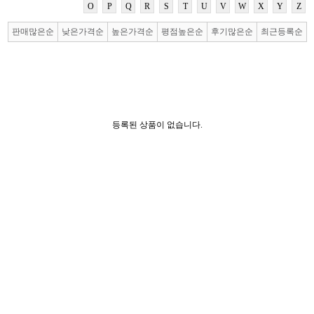
O
P
Q
R
S
T
U
V
W
X
Y
Z
판매많은순
낮은가격순
높은가격순
평점높은순
후기많은순
최근등록순
등록된 상품이 없습니다.