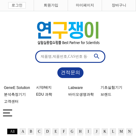
로그인
회원가입
마이페이지
장바구니
견적문의
시약/배지
기초실험기기
GeneE Solution
Labware
분석측정기기
EDU 과학
바이오생명과학
브랜드
고객센터
All
A
B
C
D
E
F
G
H
I
J
K
L
M
N