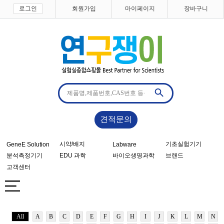
로그인
회원가입
마이페이지
장바구니
견적문의
시약/배지
기초실험기기
GeneE Solution
Labware
분석측정기기
EDU 과학
바이오생명과학
브랜드
고객센터
All
A
B
C
D
E
F
G
H
I
J
K
L
M
N