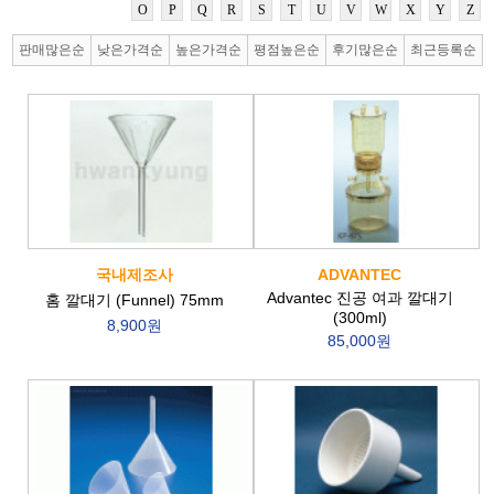
O
P
Q
R
S
T
U
V
W
X
Y
Z
판매많은순
낮은가격순
높은가격순
평점높은순
후기많은순
최근등록순
국내제조사
ADVANTEC
Advantec 진공 여과 깔대기
홈 깔대기 (Funnel) 75mm
(300ml)
8,900원
85,000원