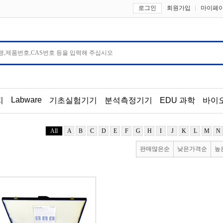
로그인
회원가입
마이페
Labware
지
기초실험기기
분석측정기기
EDU 과학
바이
All
A
B
C
D
E
F
G
H
I
J
K
L
M
N
판매많은순
낮은가격순
높