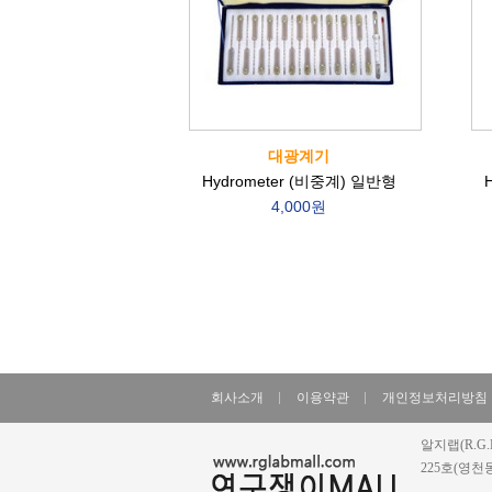
대광계기
Hydrometer (비중계) 일반형
4,000원
회사소개
이용약관
개인정보처리방침
알지랩(R.G.
225호(영천동, 