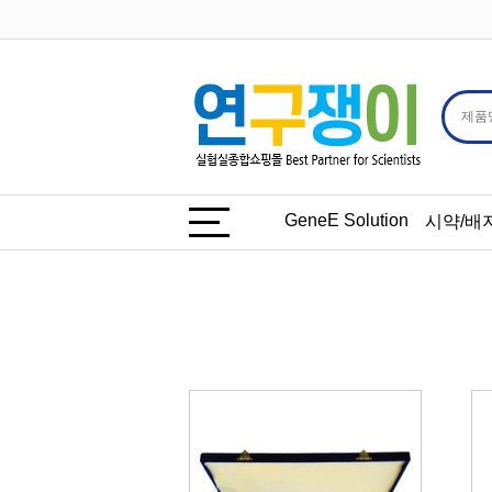
GeneE Solution
시약/배