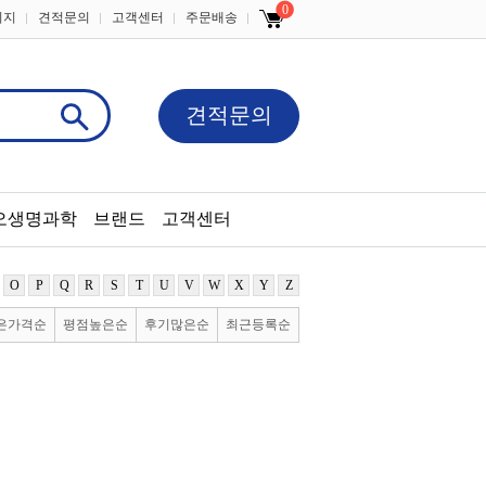
0
이지
견적문의
고객센터
주문배송
견적문의
오생명과학
브랜드
고객센터
O
P
Q
R
S
T
U
V
W
X
Y
Z
은가격순
평점높은순
후기많은순
최근등록순