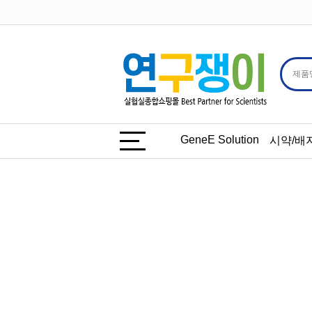
GeneE Solution
시약/배