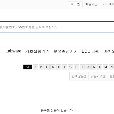
로그인
회원가입
마이페
Labware
지
기초실험기기
분석측정기기
EDU 과학
바이
All
A
B
C
D
E
F
G
H
I
J
K
L
M
N
판매많은순
낮은가격순
높
등록된 상품이 없습니다.