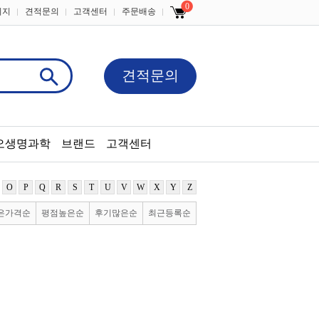
0
이지
견적문의
고객센터
주문배송
견적문의
오생명과학
브랜드
고객센터
O
P
Q
R
S
T
U
V
W
X
Y
Z
은가격순
평점높은순
후기많은순
최근등록순