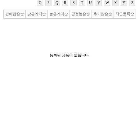
O
P
Q
R
S
T
U
V
W
X
Y
Z
판매많은순
낮은가격순
높은가격순
평점높은순
후기많은순
최근등록순
등록된 상품이 없습니다.