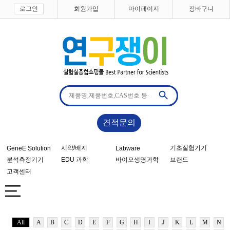
로그인
회원가입
마이페이지
장바구니
견적문의
시약/배지
기초실험기기
GeneE Solution
Labware
분석측정기기
EDU 과학
바이오생명과학
브랜드
고객센터
All
A
B
C
D
E
F
G
H
I
J
K
L
M
N