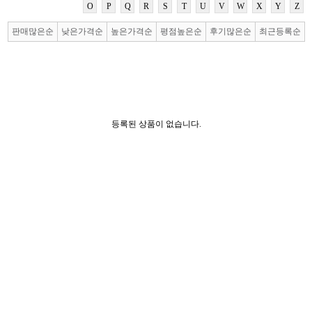
O
P
Q
R
S
T
U
V
W
X
Y
Z
판매많은순
낮은가격순
높은가격순
평점높은순
후기많은순
최근등록순
등록된 상품이 없습니다.