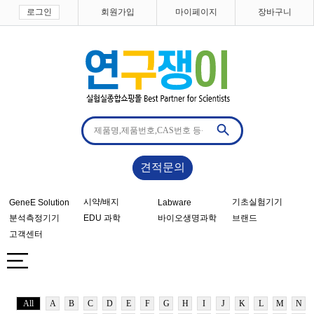
로그인
회원가입
마이페이지
장바구니
견적문의
시약/배지
기초실험기기
GeneE Solution
Labware
분석측정기기
EDU 과학
바이오생명과학
브랜드
고객센터
All
A
B
C
D
E
F
G
H
I
J
K
L
M
N