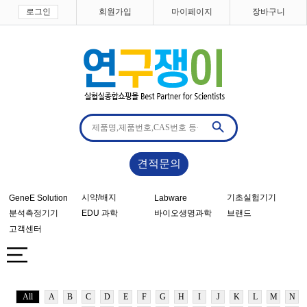
로그인
회원가입
마이페이지
장바구니
견적문의
시약/배지
기초실험기기
GeneE Solution
Labware
분석측정기기
EDU 과학
바이오생명과학
브랜드
고객센터
All
A
B
C
D
E
F
G
H
I
J
K
L
M
N