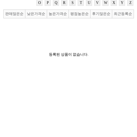
O
P
Q
R
S
T
U
V
W
X
Y
Z
판매많은순
낮은가격순
높은가격순
평점높은순
후기많은순
최근등록순
등록된 상품이 없습니다.